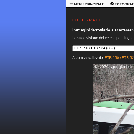
MENU PRINCIPALE
FOTOGRAF
F O T O G R A F I E
Immagini ferroviarie a scartame
La suddivisione dei veicoli per singol
Album visualizzato:
ETR 150 / ETR 5