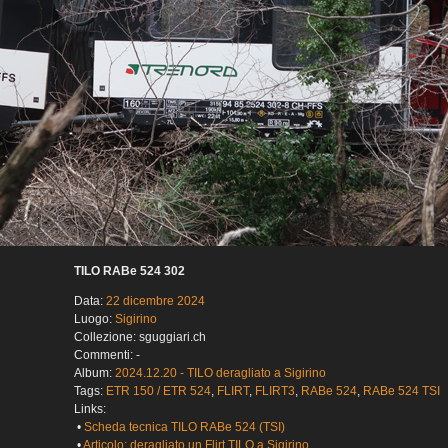
TILO RABe 524 302
Data:
22 dicembre 2024
Luogo:
Sigirino
Collezione: sguggiari.ch
Commenti: -
Album:
2024.12.20 - TILO deragliato a Sigirino
Tags:
ETR 150 / ETR 524
,
FLIRT
,
FLIRT3
,
RABe 524
,
RABe 524 TSI
Links:
•
Scheda tecnica TILO RABe 524 (TSI)
•
Articolo: deragliato un Flirt TILO a Sigirino