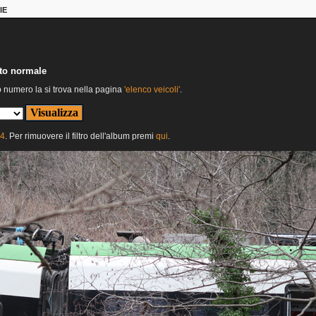
IE
nto normale
o numero la si trova nella pagina
'elenco veicoli'
.
24
. Per rimuovere il filtro dell'album premi
qui
.