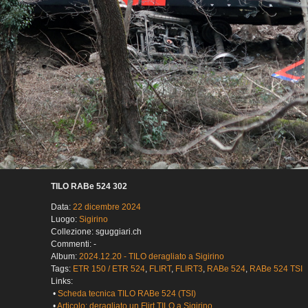
TILO RABe 524 302
Data:
22 dicembre 2024
Luogo:
Sigirino
Collezione: sguggiari.ch
Commenti: -
Album:
2024.12.20 - TILO deragliato a Sigirino
Tags:
ETR 150 / ETR 524
,
FLIRT
,
FLIRT3
,
RABe 524
,
RABe 524 TSI
Links:
•
Scheda tecnica TILO RABe 524 (TSI)
•
Articolo: deragliato un Flirt TILO a Sigirino