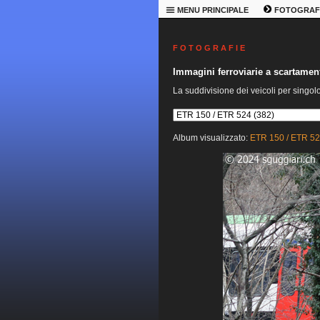
MENU PRINCIPALE
FOTOGRAF
F O T O G R A F I E
Immagini ferroviarie a scartame
La suddivisione dei veicoli per singol
Album visualizzato:
ETR 150 / ETR 5