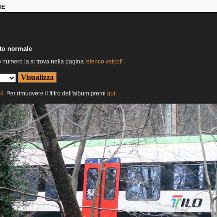
IE
nto normale
o numero la si trova nella pagina
'elenco veicoli'
.
24
. Per rimuovere il filtro dell'album premi
qui
.