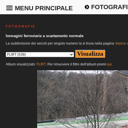
FOTOGRAFI
MENU PRINCIPALE
F O T O G R A F I E
Immagini ferroviarie a scartamento normale
La suddivisione dei veicoli per singolo numero la si trova nella pagina
'elenco v
Album visualizzato:
FLIRT
. Per rimuovere il filtro dell'album premi
qui
.