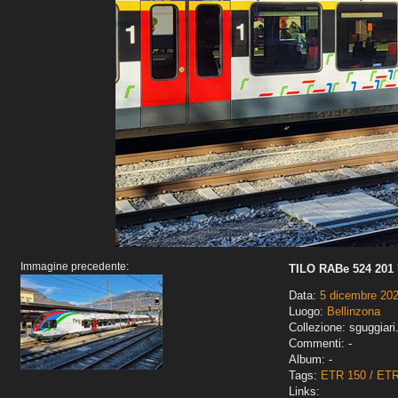
Immagine precedente:
TILO RABe 524 201 '
Data:
5 dicembre 20
Luogo:
Bellinzona
Collezione: sguggiari
Commenti: -
Album: -
Tags:
ETR 150 / ET
Links: