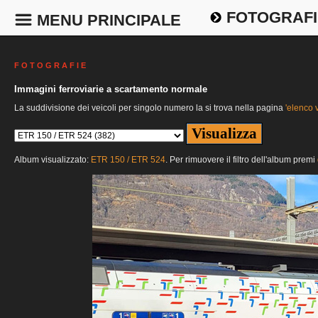
FOTOGRAFI
MENU PRINCIPALE
F O T O G R A F I E
Immagini ferroviarie a scartamento normale
La suddivisione dei veicoli per singolo numero la si trova nella pagina
'elenco v
Album visualizzato:
ETR 150 / ETR 524
. Per rimuovere il filtro dell'album premi