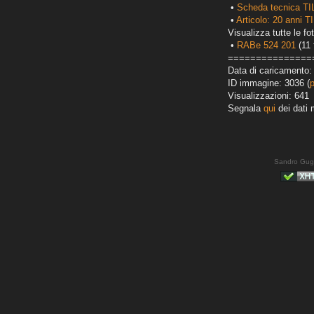
•
Scheda tecnica T
•
Articolo: 20 anni T
Visualizza tutte le fot
•
RABe 524 201
(11 
===============
Data di caricamento:
ID immagine: 3036 (
Visualizzazioni: 641
Segnala
qui
dei dati 
Sandro Gug