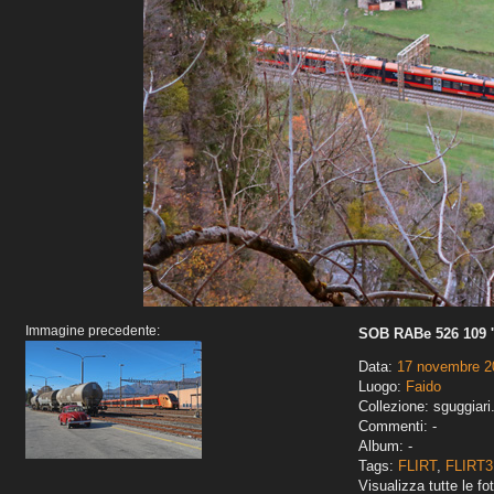
Immagine precedente:
SOB RABe 526 109 '
Data:
17 novembre 2
Luogo:
Faido
Collezione: sguggiari
Commenti: -
Album: -
Tags:
FLIRT
,
FLIRT3
Visualizza tutte le fot