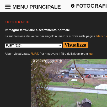
FOTOGRAFI
MENU PRINCIPALE
F O T O G R A F I E
Immagini ferroviarie a scartamento normale
La suddivisione dei veicoli per singolo numero la si trova nella pagina
'elenco v
Album visualizzato:
FLIRT
. Per rimuovere il filtro dell'album premi
qui
.