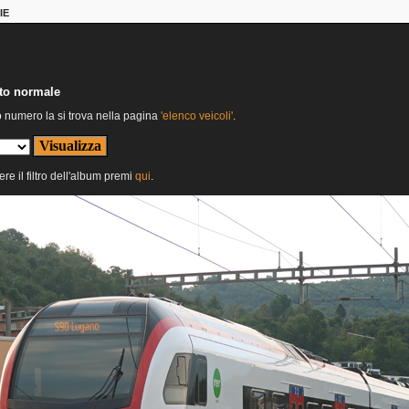
IE
nto normale
o numero la si trova nella pagina
'elenco veicoli'
.
ere il filtro dell'album premi
qui
.