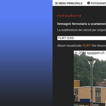
MENU PRINCIPALE
FOTOGRAF
F O T O G R A F I E
Immagini ferroviarie a scartame
La suddivisione dei veicoli per singol
Album visualizzato:
FLIRT
. Per rimuov