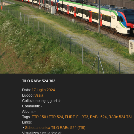
TILO RABe 524 302
Data:
17 luglio 2024
Luogo:
Vezia
Collezione: sguggiari.ch
Commenti: -
Album: -
Tags:
ETR 150 / ETR 524
,
FLIRT
,
FLIRT3
,
RABe 524
,
RABe 524 TSI
Links:
•
Scheda tecnica TILO RABe 524 (TSI)
Visualizza tutte le foto di: