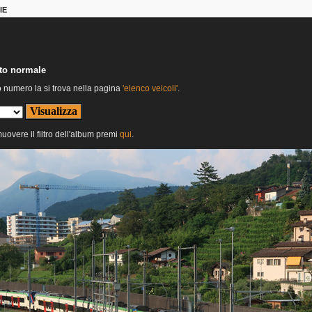
IE
nto normale
o numero la si trova nella pagina
'elenco veicoli'
.
muovere il filtro dell'album premi
qui
.