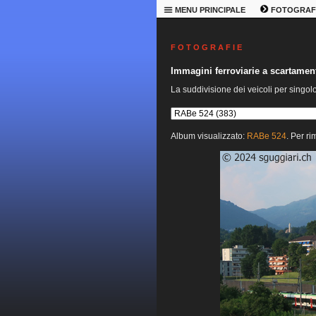
MENU PRINCIPALE
FOTOGRAF
F O T O G R A F I E
Immagini ferroviarie a scartame
La suddivisione dei veicoli per singol
Album visualizzato:
RABe 524
. Per ri