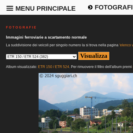
FOTOGRAFI
MENU PRINCIPALE
F O T O G R A F I E
Immagini ferroviarie a scartamento normale
La suddivisione dei veicoli per singolo numero la si trova nella pagina
'elenco v
Album visualizzato:
ETR 150 / ETR 524
. Per rimuovere il filtro dell'album premi