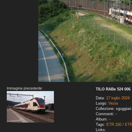
Immagine precedente:
TILO RABe 524 006
Data:
17 luglio 2024
Luogo:
Vezia
Collezione: sguggiari
Commenti: -
Album: -
Tags:
ETR 150 / ET
Links: