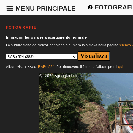
FOTOGRAFI
MENU PRINCIPALE
F O T O G R A F I E
Immagini ferroviarie a scartamento normale
La suddivisione dei veicoli per singolo numero la si trova nella pagina
'elenco v
Album visualizzato:
RABe 524
. Per rimuovere il filtro dell'album premi
qui
.