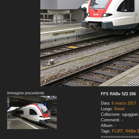
Immagine precedente:
FFS RABe 522 206
Data:
6 marzo 2017
Luogo:
Basel
Collezione: sguggiari
Commenti: -
Album: -
Tags:
FLIRT
,
RABe 
===============