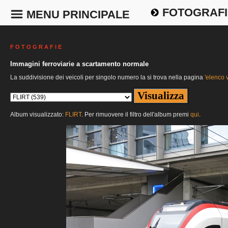
FOTOGRAFI
MENU PRINCIPALE
F O T O G R A F I E
Immagini ferroviarie a scartamento normale
La suddivisione dei veicoli per singolo numero la si trova nella pagina
'elenco v
Album visualizzato:
FLIRT
. Per rimuovere il filtro dell'album premi
qui
.