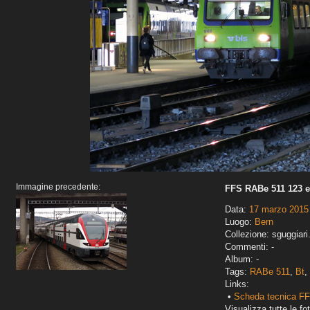
Immagine precedente:
FFS RABe 511 123 e
Data:
17 marzo 2015
Luogo:
Bern
Collezione: sguggiari
Commenti: -
Album: -
Tags:
RABe 511
,
Bt
,
Links:
•
Scheda tecnica F
Visualizza tutte le fot