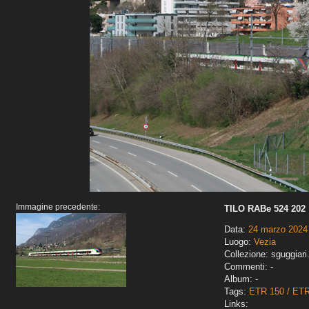
Immagine precedente:
TILO RABe 524 202
Data:
24 marzo 2024
Luogo:
Vezia
Collezione: sguggiari
Commenti: -
Album: -
Tags:
ETR 150 / ET
Links: