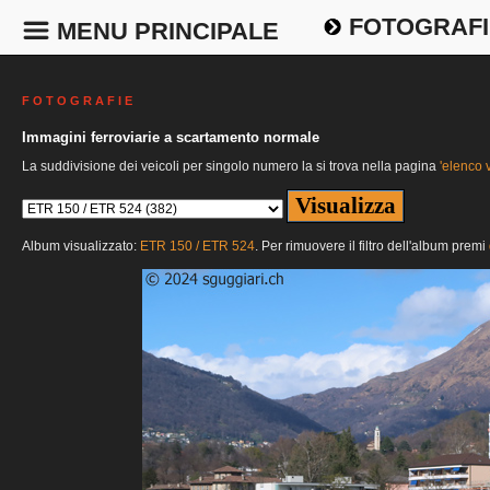
FOTOGRAFI
MENU PRINCIPALE
F O T O G R A F I E
Immagini ferroviarie a scartamento normale
La suddivisione dei veicoli per singolo numero la si trova nella pagina
'elenco v
Album visualizzato:
ETR 150 / ETR 524
. Per rimuovere il filtro dell'album premi