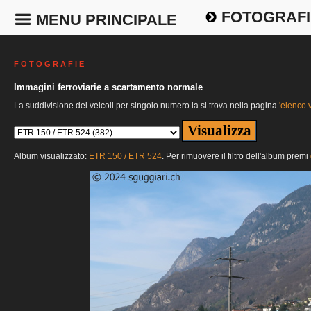
FOTOGRAFI
MENU PRINCIPALE
F O T O G R A F I E
Immagini ferroviarie a scartamento normale
La suddivisione dei veicoli per singolo numero la si trova nella pagina
'elenco v
Album visualizzato:
ETR 150 / ETR 524
. Per rimuovere il filtro dell'album premi