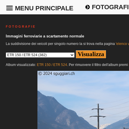
FOTOGRAFI
MENU PRINCIPALE
F O T O G R A F I E
Immagini ferroviarie a scartamento normale
La suddivisione dei veicoli per singolo numero la si trova nella pagina
'elenco v
Album visualizzato:
ETR 150 / ETR 524
. Per rimuovere il filtro dell'album premi