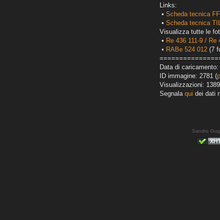
Links:
•
Scheda tecnica FFS
•
Scheda tecnica T
Visualizza tutte le fot
•
Re 436 111-9 / Re 
•
RABe 524 012
(7 f
===============
Data di caricamento:
ID immagine: 2781 (
Visualizzazioni: 1389
Segnala
qui
dei dati 
Sandro Gug