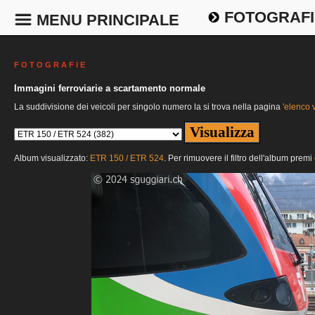
FOTOGRAFI
MENU PRINCIPALE
F O T O G R A F I E
Immagini ferroviarie a scartamento normale
La suddivisione dei veicoli per singolo numero la si trova nella pagina
'elenco v
Album visualizzato:
ETR 150 / ETR 524
. Per rimuovere il filtro dell'album premi