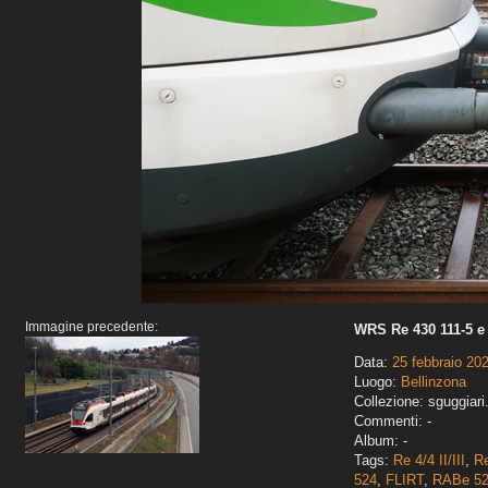
Immagine precedente:
WRS Re 430 111-5 e
Data:
25 febbraio 20
Luogo:
Bellinzona
Collezione: sguggiari
Commenti: -
Album: -
Tags:
Re 4/4 II/III
,
Re
524
,
FLIRT
,
RABe 5