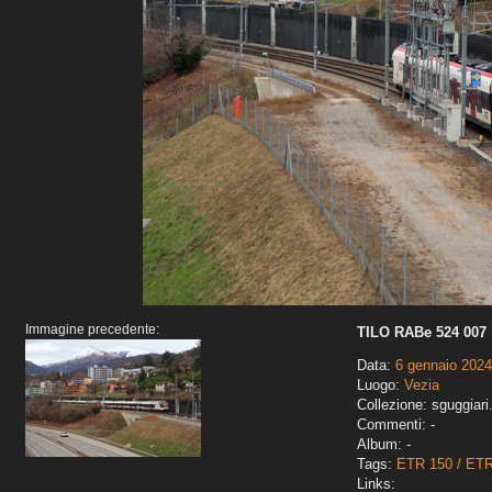
Immagine precedente:
TILO RABe 524 007
Data:
6 gennaio 2024
Luogo:
Vezia
Collezione: sguggiari
Commenti: -
Album: -
Tags:
ETR 150 / ET
Links: