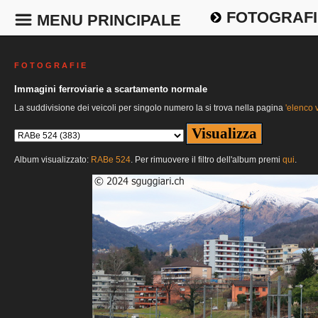
FOTOGRAFI
MENU PRINCIPALE
F O T O G R A F I E
Immagini ferroviarie a scartamento normale
La suddivisione dei veicoli per singolo numero la si trova nella pagina
'elenco v
Album visualizzato:
RABe 524
. Per rimuovere il filtro dell'album premi
qui
.