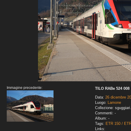
Immagine precedente:
TILO RABe 524 008
Data:
26 dicembre 2
Luogo:
Lamone
Collezione: sguggiari
Commenti: -
Album: -
Tags:
ETR 150 / ET
Links: