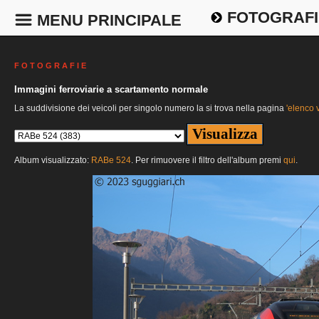
FOTOGRAFI
MENU PRINCIPALE
F O T O G R A F I E
Immagini ferroviarie a scartamento normale
La suddivisione dei veicoli per singolo numero la si trova nella pagina
'elenco v
Album visualizzato:
RABe 524
. Per rimuovere il filtro dell'album premi
qui
.