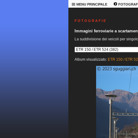
MENU PRINCIPALE
FOTOGRAF
F O T O G R A F I E
Immagini ferroviarie a scartame
La suddivisione dei veicoli per singol
Album visualizzato:
ETR 150 / ETR 5