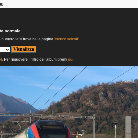
IE
nto normale
o numero la si trova nella pagina
'elenco veicoli'
.
24
. Per rimuovere il filtro dell'album premi
qui
.