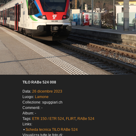
TILO RABe 524 008
Data:
26 dicembre 2023
Luogo:
Lamone
Collezione: sguggiari.ch
Commenti: -
Album: -
Tags:
ETR 150 / ETR 524
,
FLIRT
,
RABe 524
Links:
•
Scheda tecnica TILO RABe 524
Visualizza tutte le foto di: