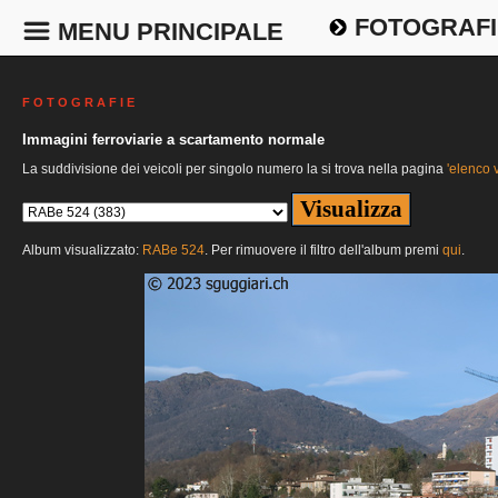
FOTOGRAFI
MENU PRINCIPALE
F O T O G R A F I E
Immagini ferroviarie a scartamento normale
La suddivisione dei veicoli per singolo numero la si trova nella pagina
'elenco v
Album visualizzato:
RABe 524
. Per rimuovere il filtro dell'album premi
qui
.