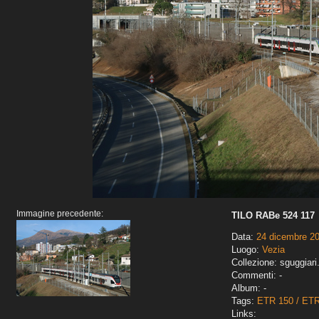
Immagine precedente:
TILO RABe 524 117
Data:
24 dicembre 2
Luogo:
Vezia
Collezione: sguggiari
Commenti: -
Album: -
Tags:
ETR 150 / ET
Links: