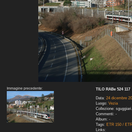
Immagine precedente:
TILO RABe 524 117
Data:
24 dicembre 2
Luogo:
Vezia
Collezione: sguggiari
Commenti: -
Album: -
Tags:
ETR 150 / ET
Links: