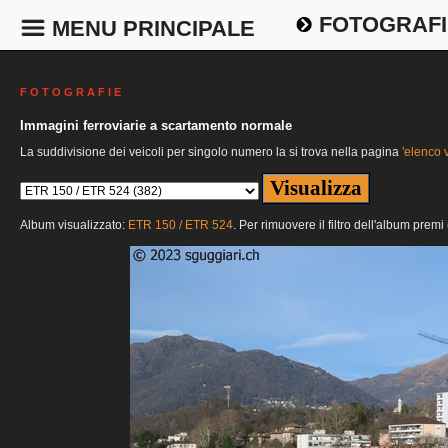
FOTOGRAFI
MENU PRINCIPALE
F O T O G R A F I E
Immagini ferroviarie a scartamento normale
La suddivisione dei veicoli per singolo numero la si trova nella pagina
'elenco v
Album visualizzato:
ETR 150 / ETR 524
. Per rimuovere il filtro dell'album premi