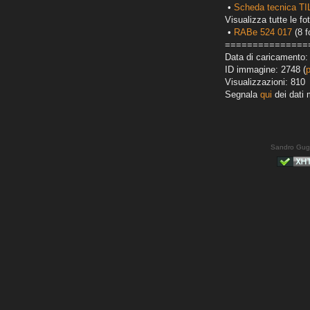
•
Scheda tecnica T
Visualizza tutte le fot
•
RABe 524 017
(8 f
===============
Data di caricamento:
ID immagine: 2748 (
Visualizzazioni: 810
Segnala
qui
dei dati 
Sandro Gug