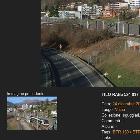
Immagine precedente:
TILO RABe 524 017
Data:
24 dicembre 2
Luogo:
Vezia
Collezione: sguggiari
Commenti: -
Album: -
Tags:
ETR 150 / ET
Links: