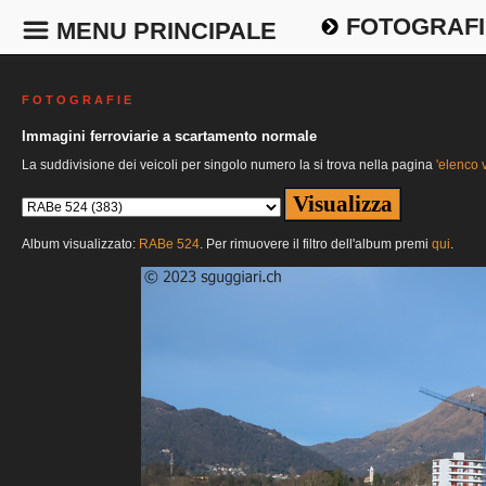
FOTOGRAFI
MENU PRINCIPALE
F O T O G R A F I E
Immagini ferroviarie a scartamento normale
La suddivisione dei veicoli per singolo numero la si trova nella pagina
'elenco v
Album visualizzato:
RABe 524
. Per rimuovere il filtro dell'album premi
qui
.