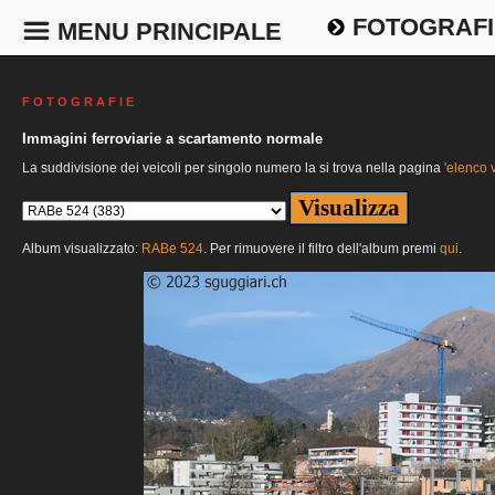
FOTOGRAFI
MENU PRINCIPALE
F O T O G R A F I E
Immagini ferroviarie a scartamento normale
La suddivisione dei veicoli per singolo numero la si trova nella pagina
'elenco v
Album visualizzato:
RABe 524
. Per rimuovere il filtro dell'album premi
qui
.