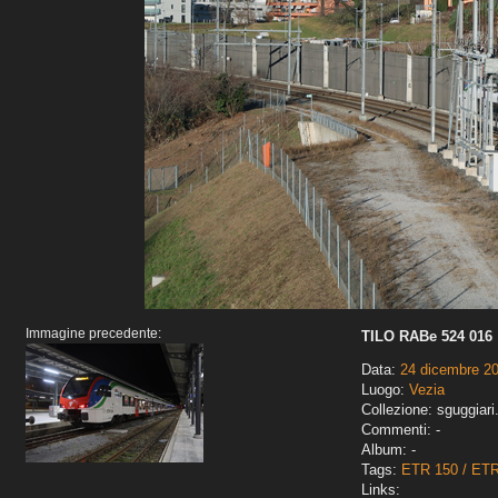
Immagine precedente:
TILO RABe 524 016
Data:
24 dicembre 2
Luogo:
Vezia
Collezione: sguggiari
Commenti: -
Album: -
Tags:
ETR 150 / ET
Links: