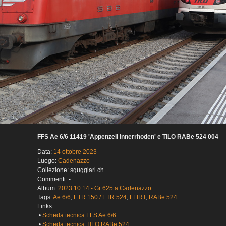
FFS Ae 6/6 11419 'Appenzell Innerrhoden' e TILO RABe 524 004
Data:
14 ottobre 2023
Luogo:
Cadenazzo
Collezione: sguggiari.ch
Commenti: -
Album:
2023.10.14 - Gr 625 a Cadenazzo
Tags:
Ae 6/6
,
ETR 150 / ETR 524
,
FLIRT
,
RABe 524
Links:
•
Scheda tecnica FFS Ae 6/6
•
Scheda tecnica TILO RABe 524