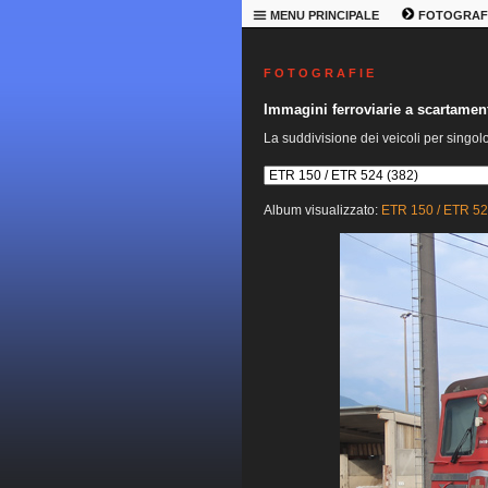
MENU PRINCIPALE
FOTOGRAF
F O T O G R A F I E
Immagini ferroviarie a scartame
La suddivisione dei veicoli per singol
Album visualizzato:
ETR 150 / ETR 5