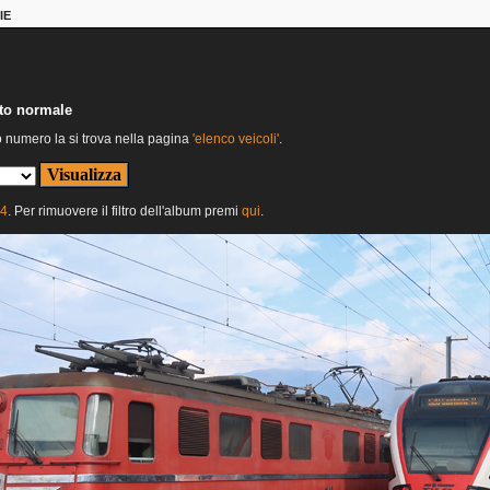
IE
nto normale
o numero la si trova nella pagina
'elenco veicoli'
.
24
. Per rimuovere il filtro dell'album premi
qui
.