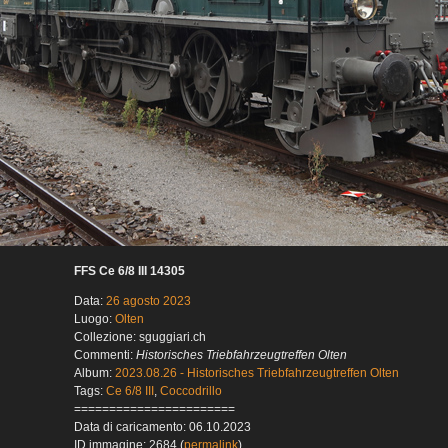
FFS Ce 6/8 III 14305
Data:
26 agosto 2023
Luogo:
Olten
Collezione: sguggiari.ch
Commenti:
Historisches Triebfahrzeugtreffen Olten
Album:
2023.08.26 - Historisches Triebfahrzeugtreffen Olten
Tags:
Ce 6/8 III
,
Coccodrillo
=======================
Data di caricamento: 06.10.2023
ID immagine: 2684 (
permalink
)