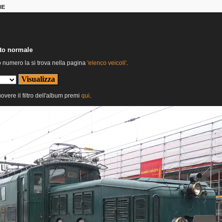
IE
nto normale
o numero la si trova nella pagina
'elenco veicoli'
.
uovere il filtro dell'album premi
qui
.