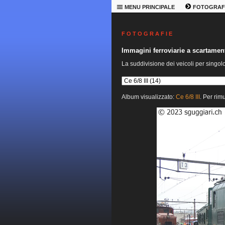
MENU PRINCIPALE
FOTOGRAF
F O T O G R A F I E
Immagini ferroviarie a scartame
La suddivisione dei veicoli per singol
Album visualizzato:
Ce 6/8 III
. Per rim