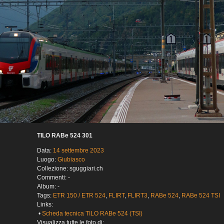
TILO RABe 524 301
Data:
14 settembre 2023
Luogo:
Giubiasco
Collezione: sguggiari.ch
Commenti: -
Album: -
Tags:
ETR 150 / ETR 524
,
FLIRT
,
FLIRT3
,
RABe 524
,
RABe 524 TSI
Links:
•
Scheda tecnica TILO RABe 524 (TSI)
Visualizza tutte le foto di: