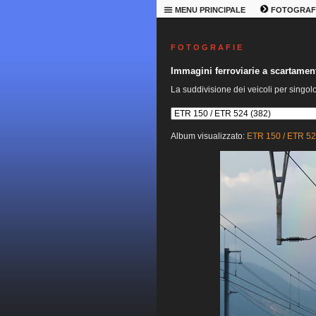
MENU PRINCIPALE
FOTOGRAF
F O T O G R A F I E
Immagini ferroviarie a scartame
La suddivisione dei veicoli per singol
Album visualizzato:
ETR 150 / ETR 5