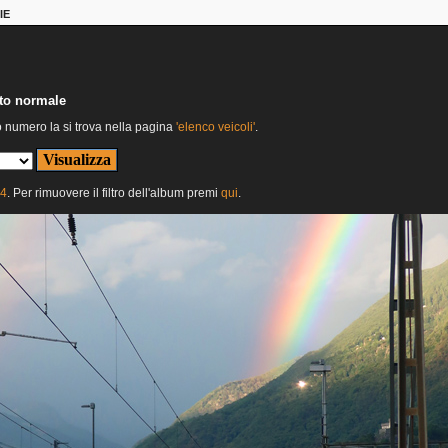
IE
nto normale
o numero la si trova nella pagina
'elenco veicoli'
.
24
. Per rimuovere il filtro dell'album premi
qui
.