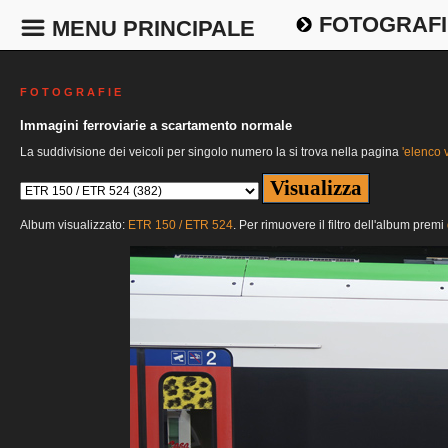
FOTOGRAFI
MENU PRINCIPALE
F O T O G R A F I E
Immagini ferroviarie a scartamento normale
La suddivisione dei veicoli per singolo numero la si trova nella pagina
'elenco v
Album visualizzato:
ETR 150 / ETR 524
. Per rimuovere il filtro dell'album premi