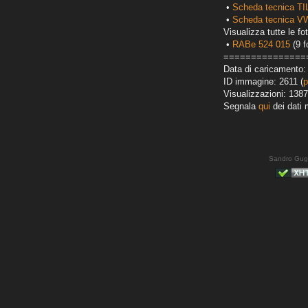
•
Scheda tecnica T
•
Scheda tecnica VW
Visualizza tutte le fot
•
RABe 524 015
(9 f
===============
Data di caricamento:
ID immagine: 2611 (
p
Visualizzazioni: 1387
Segnala
qui
dei dati 
Sandro Gug