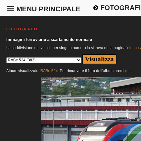
FOTOGRAFI
MENU PRINCIPALE
F O T O G R A F I E
Immagini ferroviarie a scartamento normale
La suddivisione dei veicoli per singolo numero la si trova nella pagina
'elenco v
Album visualizzato:
RABe 524
. Per rimuovere il filtro dell'album premi
qui
.