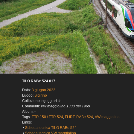
TILO RABe 524 017
Data:
3 giugno 2023
Luogo:
Sigirino
Collezione: sguggiari.ch
Commenti:
VW maggiolino 1300 del 1969
Album: -
Tags:
ETR 150 / ETR 524
,
FLIRT
,
RABe 524
,
VW maggiolino
Links:
•
Scheda tecnica TILO RABe 524
•
Scheda tecnica VW maggiolino