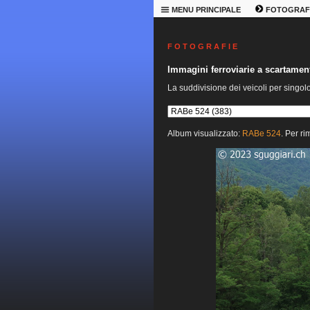
MENU PRINCIPALE
FOTOGRAF
F O T O G R A F I E
Immagini ferroviarie a scartame
La suddivisione dei veicoli per singol
Album visualizzato:
RABe 524
. Per ri