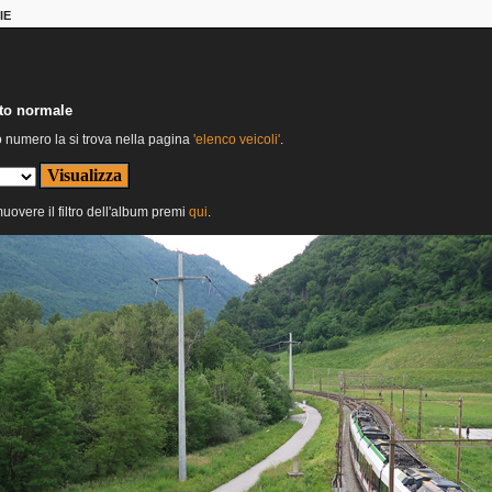
IE
nto normale
o numero la si trova nella pagina
'elenco veicoli'
.
muovere il filtro dell'album premi
qui
.