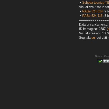
•
Scheda tecnica T
Visualizza tutte le fot
•
RABe 524 014
(9 f
•
RABe 524 113
(8 f
===============
Data di caricamento:
ID immagine: 2587 (
Visualizzazioni: 1039
Segnala
qui
dei dati 
Sandro Gug