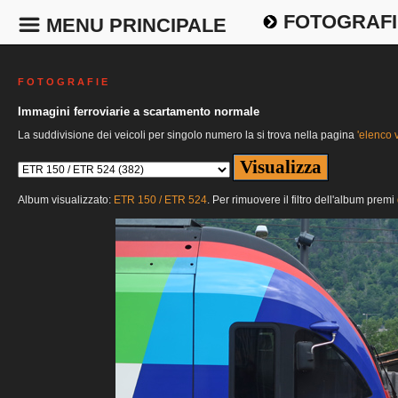
FOTOGRAFI
MENU PRINCIPALE
F O T O G R A F I E
Immagini ferroviarie a scartamento normale
La suddivisione dei veicoli per singolo numero la si trova nella pagina
'elenco v
Album visualizzato:
ETR 150 / ETR 524
. Per rimuovere il filtro dell'album premi