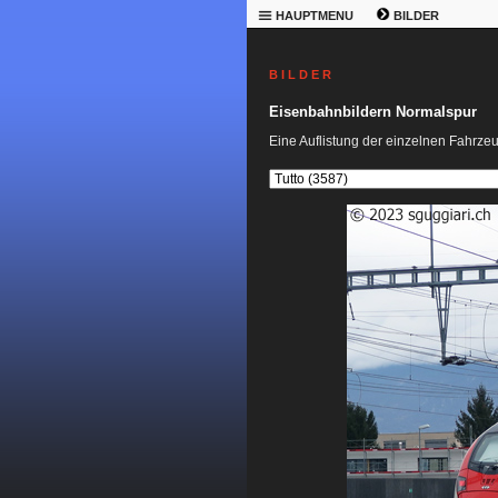
HAUPTMENU
BILDER
B I L D E R
Eisenbahnbildern Normalspur
Eine Auflistung der einzelnen Fahrze