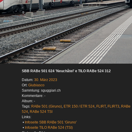
SBB RABe 501 024 'Neuchâtel' e TILO RABe 524 312
Datum:
30. März 2023
Ort:
Giubiasco
Sammlung: sguggiari.ch
Kommentare: -
Album: -
Tags:
RABe 501 (Giruno)
,
ETR 150 / ETR 524
,
FLIRT
,
FLIRT3
,
RABe
524
,
RABe 524 TSI
Links:
•
Infoseite SBB RABe 501 'Giruno'
•
Infoseite TILO RABe 524 (TSI)