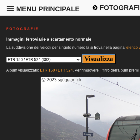
FOTOGRAFI
MENU PRINCIPALE
F O T O G R A F I E
Immagini ferroviarie a scartamento normale
La suddivisione dei veicoli per singolo numero la si trova nella pagina
'elenco v
Album visualizzato:
ETR 150 / ETR 524
. Per rimuovere il filtro dell'album premi