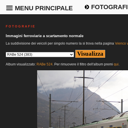
FOTOGRAFI
MENU PRINCIPALE
F O T O G R A F I E
Immagini ferroviarie a scartamento normale
La suddivisione dei veicoli per singolo numero la si trova nella pagina
'elenco v
Album visualizzato:
RABe 524
. Per rimuovere il filtro dell'album premi
qui
.