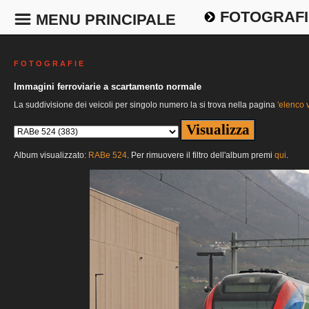
FOTOGRAFI
MENU PRINCIPALE
F O T O G R A F I E
Immagini ferroviarie a scartamento normale
La suddivisione dei veicoli per singolo numero la si trova nella pagina
'elenco v
Album visualizzato:
RABe 524
. Per rimuovere il filtro dell'album premi
qui
.