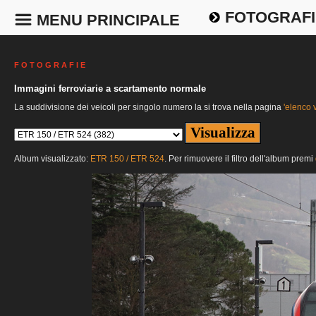
FOTOGRAFI
MENU PRINCIPALE
F O T O G R A F I E
Immagini ferroviarie a scartamento normale
La suddivisione dei veicoli per singolo numero la si trova nella pagina
'elenco v
Album visualizzato:
ETR 150 / ETR 524
. Per rimuovere il filtro dell'album premi