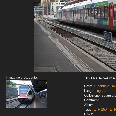
Immagine precedente:
TILO RABe 524 014 
Data:
11 gennaio 202
Luogo:
Lugano
Collezione: sguggiari
Commenti: -
Album: -
Tags:
ETR 150 / ET
Links: