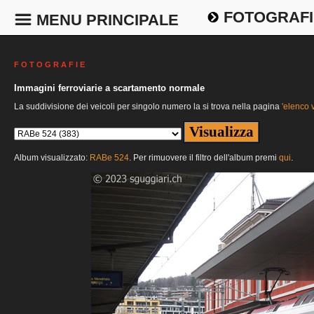
FOTOGRAFI
MENU PRINCIPALE
F O T O G R A F I E
Immagini ferroviarie a scartamento normale
La suddivisione dei veicoli per singolo numero la si trova nella pagina
'elenco v
Album visualizzato:
RABe 524
. Per rimuovere il filtro dell'album premi
qui
.