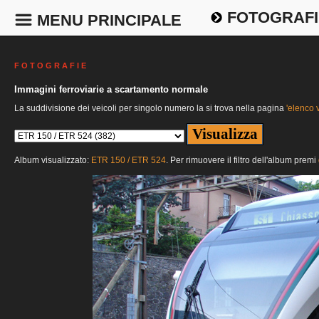
FOTOGRAFI
MENU PRINCIPALE
F O T O G R A F I E
Immagini ferroviarie a scartamento normale
La suddivisione dei veicoli per singolo numero la si trova nella pagina
'elenco v
Album visualizzato:
ETR 150 / ETR 524
. Per rimuovere il filtro dell'album premi