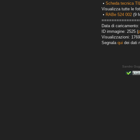
•
Scheda tecnica T
Visualizza tutte le fot
•
RABe 524 002
(9 f
===============
Data di caricamento:
ID immagine: 2525 (
Visualizzazioni: 1769
Segnala
qui
dei dati 
Sandro Gug