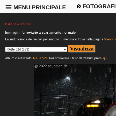
FOTOGRAFI
MENU PRINCIPALE
F O T O G R A F I E
Immagini ferroviarie a scartamento normale
La suddivisione dei veicoli per singolo numero la si trova nella pagina
'elenco v
Album visualizzato:
RABe 524
. Per rimuovere il filtro dell'album premi
qui
.