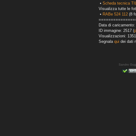
•
Scheda tecnica T
Visualizza tutte le fot
•
RABe 524 112
(8 f
===============
Data di caricamento:
ID immagine: 2517 (
Visualizzazioni: 1351
Segnala
qui
dei dati 
Sandro Gug