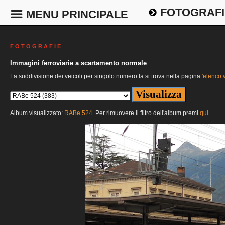
FOTOGRAFI
MENU PRINCIPALE
F O T O G R A F I E
Immagini ferroviarie a scartamento normale
La suddivisione dei veicoli per singolo numero la si trova nella pagina
'elenco v
Album visualizzato:
RABe 524
. Per rimuovere il filtro dell'album premi
qui
.