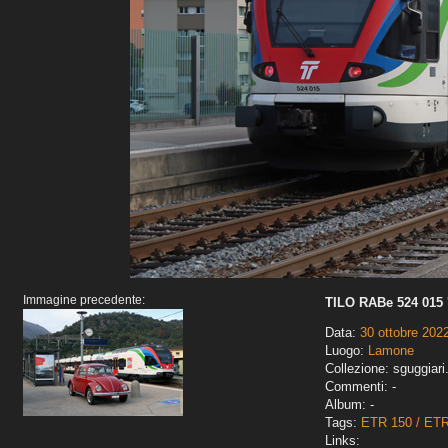
Immagine precedente:
TILO RABe 524 015 '
Data:
30 ottobre 202
Luogo:
Lamone
Collezione: sguggiari
Commenti: -
Album: -
Tags:
ETR 150 / ET
Links: