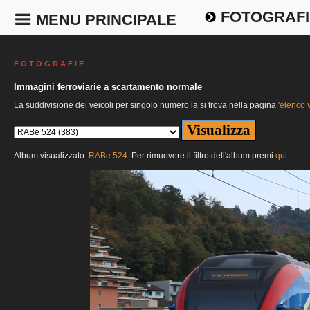
FOTOGRAFI
MENU PRINCIPALE
F O T O G R A F I E
Immagini ferroviarie a scartamento normale
La suddivisione dei veicoli per singolo numero la si trova nella pagina
'elenco v
Album visualizzato:
RABe 524
. Per rimuovere il filtro dell'album premi
qui
.