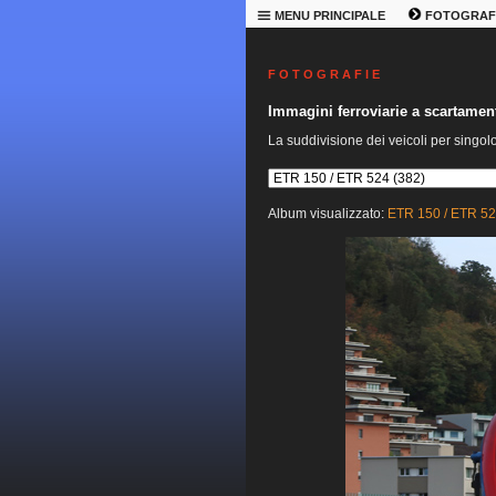
MENU PRINCIPALE
FOTOGRAF
F O T O G R A F I E
Immagini ferroviarie a scartame
La suddivisione dei veicoli per singol
Album visualizzato:
ETR 150 / ETR 5