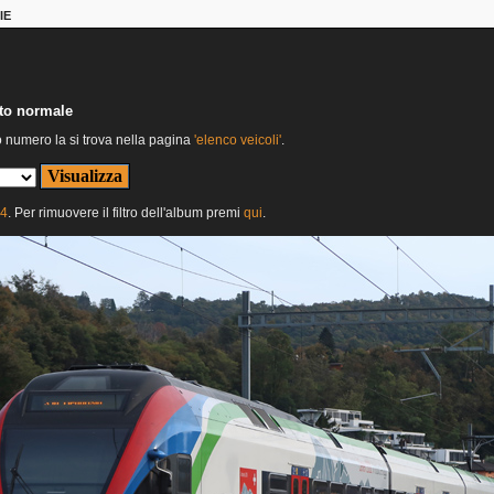
IE
nto normale
o numero la si trova nella pagina
'elenco veicoli'
.
24
. Per rimuovere il filtro dell'album premi
qui
.