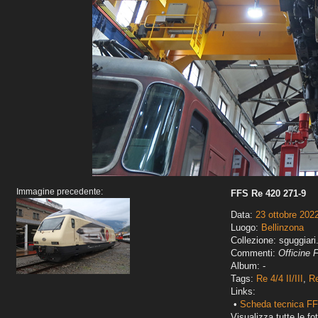
Immagine precedente:
FFS Re 420 271-9
Data:
23 ottobre 202
Luogo:
Bellinzona
Collezione: sguggiari
Commenti:
Officine 
Album: -
Tags:
Re 4/4 II/III
,
R
Links:
•
Scheda tecnica FF
Visualizza tutte le fot