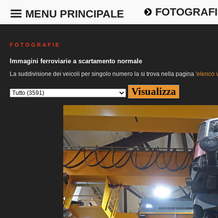
FOTOGRAFI
MENU PRINCIPALE
F O T O G R A F I E
Immagini ferroviarie a scartamento normale
La suddivisione dei veicoli per singolo numero la si trova nella pagina
'elenco v