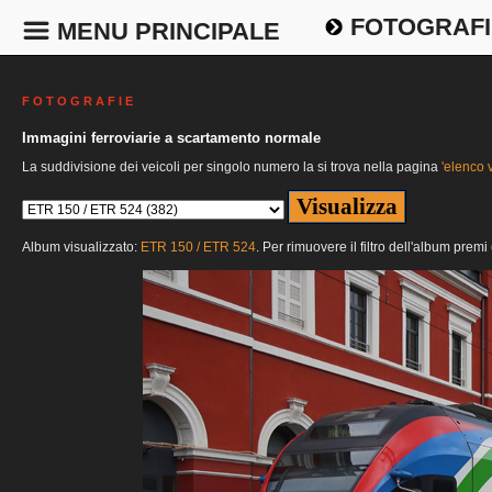
FOTOGRAFI
MENU PRINCIPALE
F O T O G R A F I E
Immagini ferroviarie a scartamento normale
La suddivisione dei veicoli per singolo numero la si trova nella pagina
'elenco v
Album visualizzato:
ETR 150 / ETR 524
. Per rimuovere il filtro dell'album premi