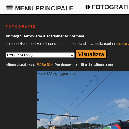
FOTOGRAFI
MENU PRINCIPALE
F O T O G R A F I E
Immagini ferroviarie a scartamento normale
La suddivisione dei veicoli per singolo numero la si trova nella pagina
'elenco v
Album visualizzato:
RABe 524
. Per rimuovere il filtro dell'album premi
qui
.