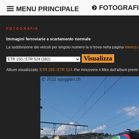
FOTOGRAFI
MENU PRINCIPALE
F O T O G R A F I E
Immagini ferroviarie a scartamento normale
La suddivisione dei veicoli per singolo numero la si trova nella pagina
'elenco v
Album visualizzato:
ETR 150 / ETR 524
. Per rimuovere il filtro dell'album premi