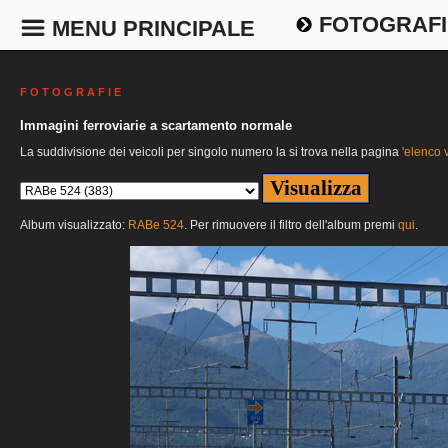
FOTOGRAFI
MENU PRINCIPALE
F O T O G R A F I E
Immagini ferroviarie a scartamento normale
La suddivisione dei veicoli per singolo numero la si trova nella pagina
'elenco v
Album visualizzato:
RABe 524
. Per rimuovere il filtro dell'album premi
qui
.