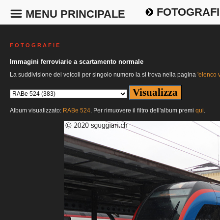
FOTOGRAFI
MENU PRINCIPALE
F O T O G R A F I E
Immagini ferroviarie a scartamento normale
La suddivisione dei veicoli per singolo numero la si trova nella pagina
'elenco v
Album visualizzato:
RABe 524
. Per rimuovere il filtro dell'album premi
qui
.