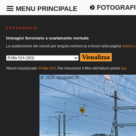
FOTOGRAFI
MENU PRINCIPALE
F O T O G R A F I E
Immagini ferroviarie a scartamento normale
La suddivisione dei veicoli per singolo numero la si trova nella pagina
'elenco v
Album visualizzato:
RABe 524
. Per rimuovere il filtro dell'album premi
qui
.