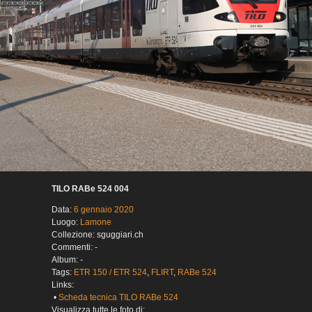
TILO RABe 524 004
Data:
6 gennaio 2020
Luogo:
Lamone
Collezione: sguggiari.ch
Commenti: -
Album: -
Tags:
ETR 150 / ETR 524
,
FLIRT
,
RABe 524
Links:
•
Scheda tecnica TILO RABe 524
Visualizza tutte le foto di: