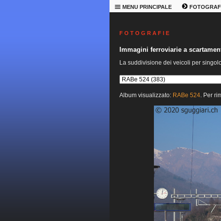
MENU PRINCIPALE
FOTOGRAF
F O T O G R A F I E
Immagini ferroviarie a scartame
La suddivisione dei veicoli per singol
Album visualizzato:
RABe 524
. Per ri