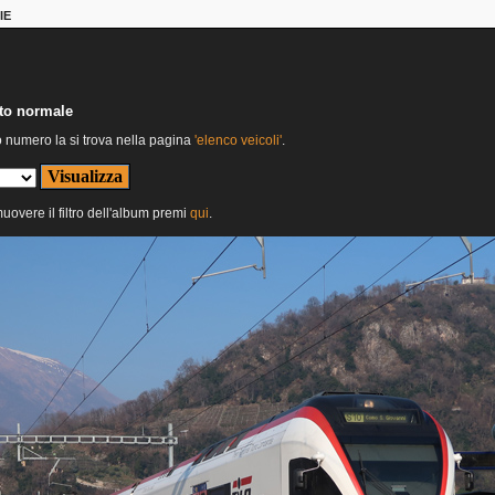
IE
nto normale
o numero la si trova nella pagina
'elenco veicoli'
.
muovere il filtro dell'album premi
qui
.