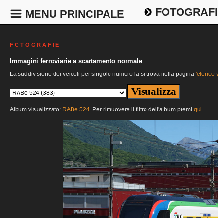
FOTOGRAFI
MENU PRINCIPALE
F O T O G R A F I E
Immagini ferroviarie a scartamento normale
La suddivisione dei veicoli per singolo numero la si trova nella pagina
'elenco v
Album visualizzato:
RABe 524
. Per rimuovere il filtro dell'album premi
qui
.