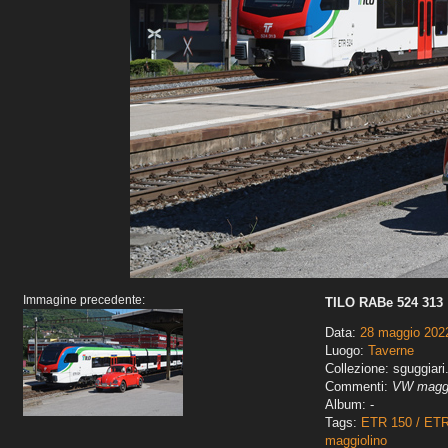
Immagine precedente:
TILO RABe 524 313
Data:
28 maggio 202
Luogo:
Taverne
Collezione: sguggiari
Commenti:
VW maggi
Album: -
Tags:
ETR 150 / ET
maggiolino