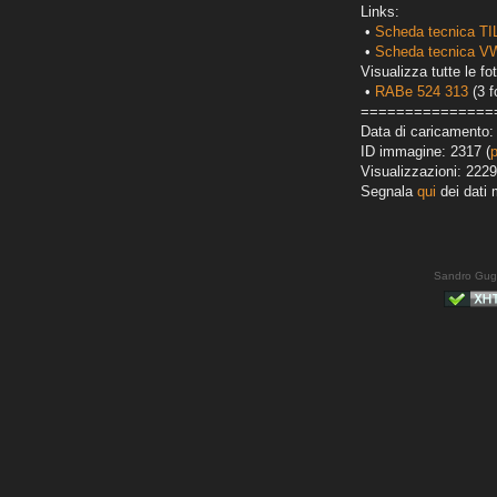
Links:
•
Scheda tecnica TI
•
Scheda tecnica VW
Visualizza tutte le fot
•
RABe 524 313
(3 f
===============
Data di caricamento:
ID immagine: 2317 (
Visualizzazioni: 2229
Segnala
qui
dei dati 
Sandro Gug