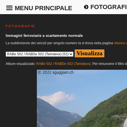
FOTOGRAFI
MENU PRINCIPALE
F O T O G R A F I E
Immagini ferroviarie a scartamento normale
La suddivisione dei veicoli per singolo numero la si trova nella pagina
'elenco v
Album visualizzato:
RABe 502 / RABDe 502 (Twindexx)
. Per rimuovere il filtro